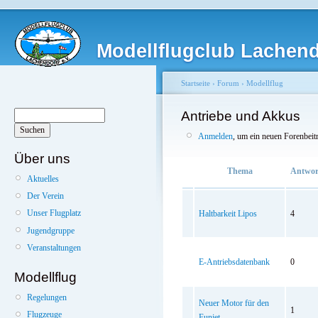
Modellflugclub Lachendo
Startseite
›
Forum
›
Modellflug
Antriebe und Akkus
Anmelden
, um ein neuen Forenbeit
Über uns
Thema
Antwor
Aktuelles
Der Verein
Unser Flugplatz
Haltbarkeit Lipos
4
Jugendgruppe
Veranstaltungen
E-Antriebsdatenbank
0
Modellflug
Regelungen
Neuer Motor für den
1
Flugzeuge
Funjet