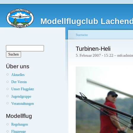
Modellflugclub Lachendo
Startseite
Turbinen-Heli
5. Februar 2007 - 15:22 – mfcadmi
Über uns
Aktuelles
Der Verein
Unser Flugplatz
Jugendgruppe
Veranstaltungen
Modellflug
Regelungen
Flugzeuge