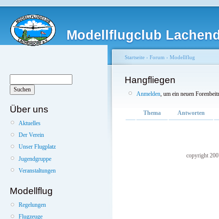
Modellflugclub Lachendo
Startseite
›
Forum
›
Modellflug
Hangfliegen
Anmelden
, um ein neuen Forenbeit
Über uns
Thema
Antworten
Aktuelles
Der Verein
Unser Flugplatz
copyright 20
Jugendgruppe
Veranstaltungen
Modellflug
Regelungen
Flugzeuge